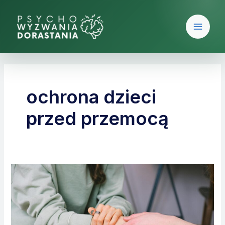
Skip
Main
to
Men
content
ochrona dzieci
przed przemocą
Profilaktyka
przemocy
wobec
dzieci
–