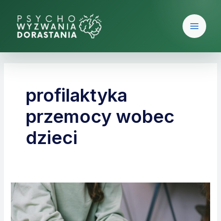
Skip
Main
to
Men
content
profilaktyka
przemocy wobec
dzieci
Profilaktyka
przemocy
wobec
dzieci