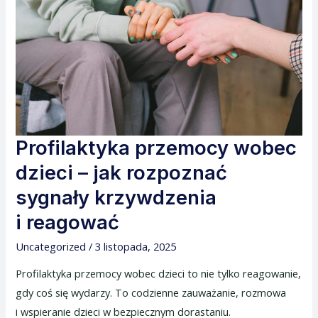
–
jak
rozpoznać
sygnały
krzywdzenia
i reagować
Profilaktyka przemocy wobec
dzieci – jak rozpoznać
sygnały krzywdzenia
i reagować
Uncategorized
/
3 listopada, 2025
Profilaktyka przemocy wobec dzieci to nie tylko reagowanie,
gdy coś się wydarzy. To codzienne zauważanie, rozmowa
i wspieranie dzieci w bezpiecznym dorastaniu.