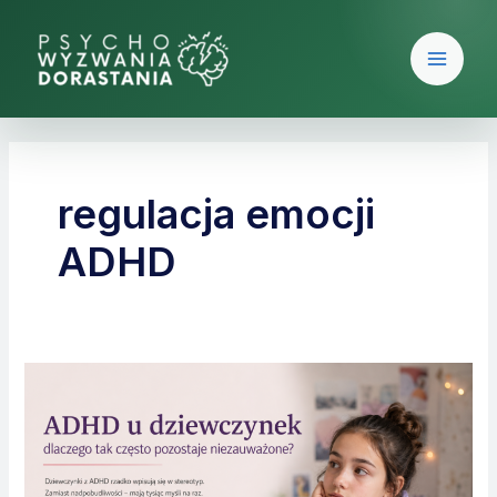
Skip
Main
to
Men
content
regulacja emocji
ADHD
ADHD
u dziewczynek
–
dlaczego
tak często