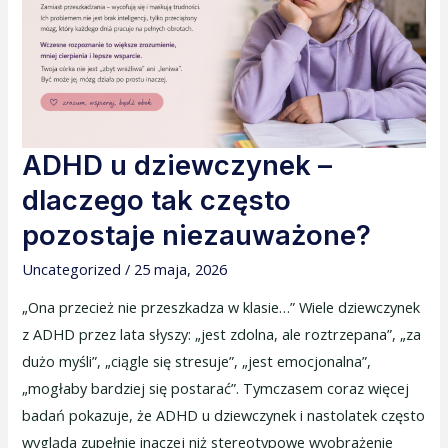
pozostaje
niezauważone?
ADHD u dziewczynek –
dlaczego tak często
pozostaje niezauważone?
Uncategorized
/
25 maja, 2026
„Ona przecież nie przeszkadza w klasie…” Wiele dziewczynek
z ADHD przez lata słyszy: „jest zdolna, ale roztrzepana”, „za
dużo myśli”, „ciągle się stresuje”, „jest emocjonalna”,
„mogłaby bardziej się postarać”. Tymczasem coraz więcej
badań pokazuje, że ADHD u dziewczynek i nastolatek często
wygląda zupełnie inaczej niż stereotypowe wyobrażenie