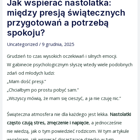
Jak wspierać nastolatka:
między presją świątecznych
przygotowań a potrzebą
spokoju?
Uncategorized
/
9 grudnia, 2025
Grudzień to czas wysokich oczekiwań i silnych emocji.
W gabinecie psychologicznym słyszę wtedy wiele podobnych
zdań od młodych ludzi:
„Mam dość presji.”
„Chciałbym po prostu pobyć sam.”
„Wszyscy mówią, że mam się cieszyć, a ja nie czuję nic.”
Świąteczna atmosfera nie dla każdego jest lekka.
Nastolatki
często czują stres, zmęczenie i napięcie
, a jednocześnie
nie wiedzą, jak o tym powiedzieć rodzicom. W tym artykule
wyjaśniam, jak wspierać dorastające dziecko w tym